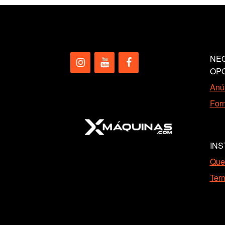
NEG
OP
Anún
Forn
INS
Que
Ter