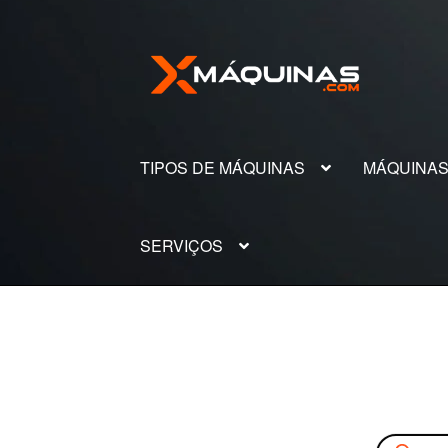
Pular
Pular
para
para
navegação
o
conteúdo
TIPOS DE MÁQUINAS
MÁQUINA
SERVIÇOS
Pesquisar