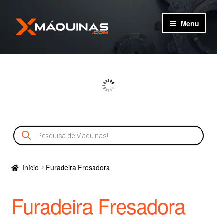
Pular
Pular
Menu
para
para
navegação
o
TIPOS DE MÁQUINAS
conteúdo
MÁQUINAS
MÁQUINAS NOVAS
Pesquisar
CADASTRO
produtos
SERVIÇOS
Início
Furadeira Fresadora
Furadeira Fresadora