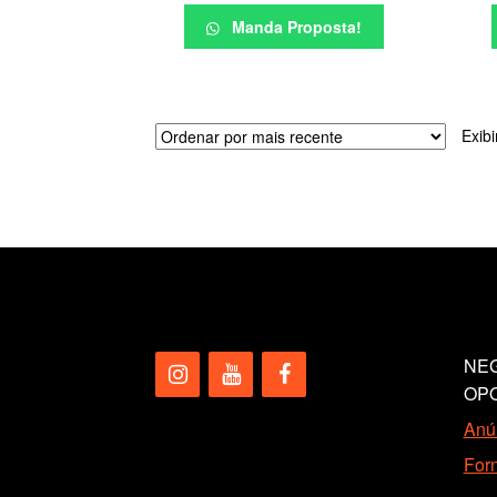
Manda Proposta!
Exib
NEG
OP
Anún
Forn