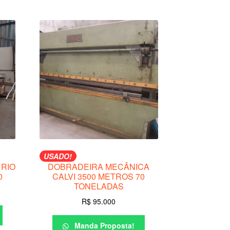
USADO!
 RIO
DOBRADEIRA MECÂNICA
0
CALVI 3500 METROS 70
TONELADAS
R$
95.000
Manda Proposta!