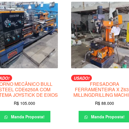
ADO!
USADO!
ORNO MECÂNICO BULL
FRESADORA
STEEL CDE6250A COM
FERRAMENTEIRA X Z63
TEMA JOYSTICK DE EIXOS
MILLINGDRILLING MACH
R$
105.000
R$
88.000
Manda Proposta!
Manda Proposta!