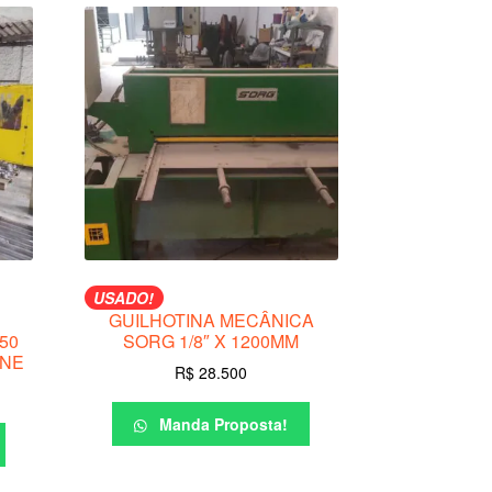
USADO!
GUILHOTINA MECÂNICA
50
SORG 1/8″ X 1200MM
INE
R$
28.500
Manda Proposta!