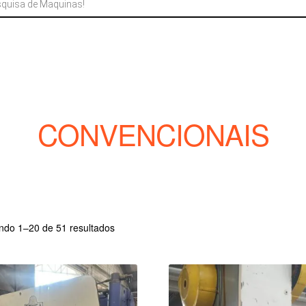
CONVENCIONAIS
Classificado
indo 1–20 de 51 resultados
por
mais
recente