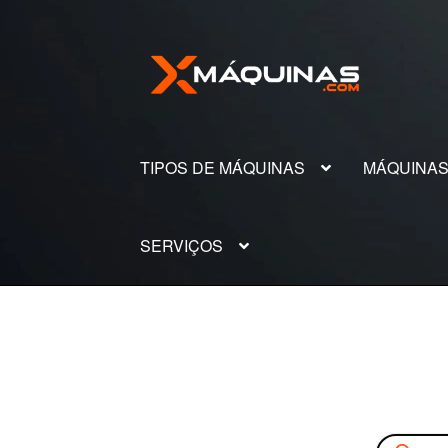
Pular
Pular
para
para
navegação
o
conteúdo
TIPOS DE MÁQUINAS
MÁQUINA
SERVIÇOS
Pesquisar