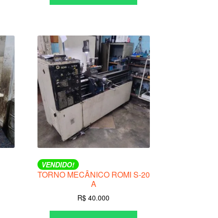
VENDIDO!
TORNO MECÂNICO ROMI S-20
A
R$
40.000