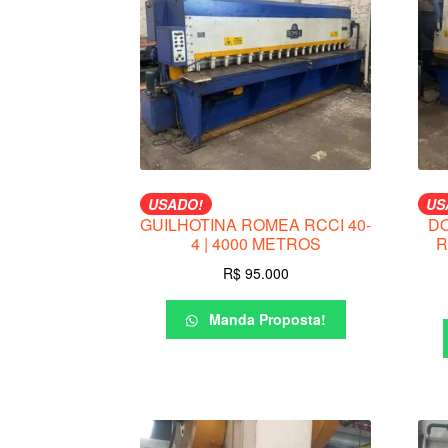
USADO!
US
GUILHOTINA ROMEA RCCI 40-
D
4 | 4000 METROS
R
R$
95.000
Manda Proposta!