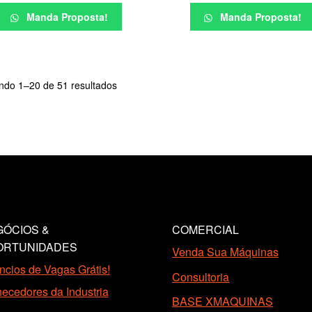
Manda Proposta!
Manda Proposta!
Classificado
indo 1–20 de 51 resultados
por
mais
recente
ÓCIOS &
COMERCIAL
ORTUNIDADES
Venda Sua Máquinas
cios de Vagas Grátis!
Consultoria
ecedores da Industria
BASE XMAQUINAS