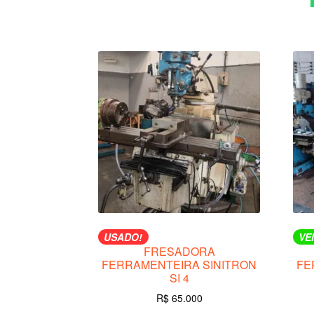
USADO!
VE
FRESADORA
FERRAMENTEIRA SINITRON
FE
SI 4
R$
65.000