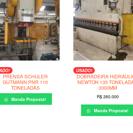
ADO!
USADO!
PRENSA SCHULER
DOBRADEIRA HIDRÁULI
GUTMANN PNR 110
NEWTON 135 TONELAD
TONELADAS
3000MM
R$
260.000
Manda Proposta!
Manda Proposta!