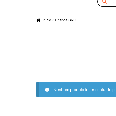
produtos
Início
Retifica CNC
Nenhum produto foi encontrado pa