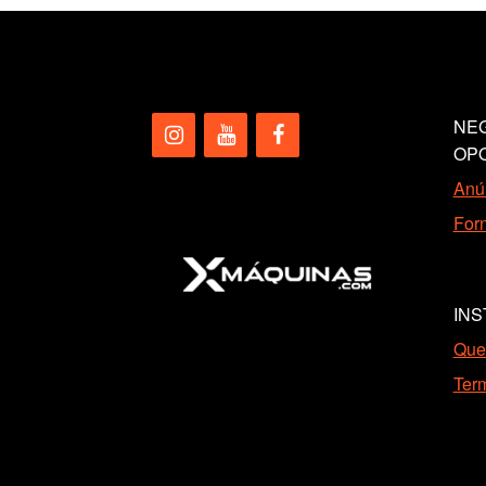
NEG
OP
Anún
Forn
INS
Que
Ter