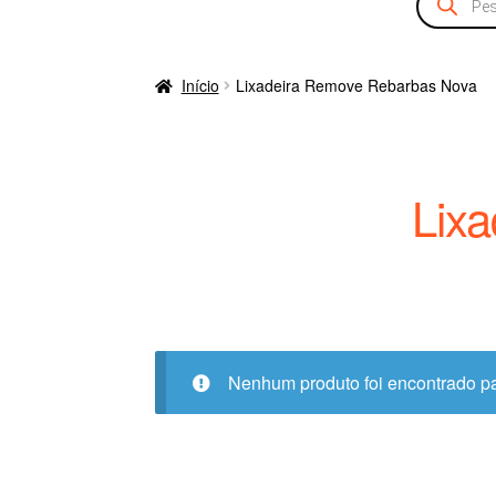
produtos
Início
Lixadeira Remove Rebarbas Nova
Lix
Nenhum produto foi encontrado pa