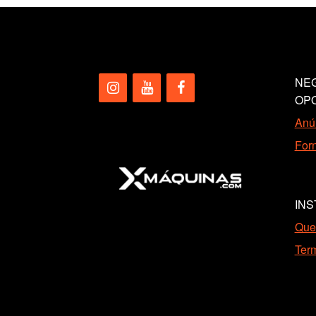
NEG
OP
Anún
Forn
INS
Que
Ter