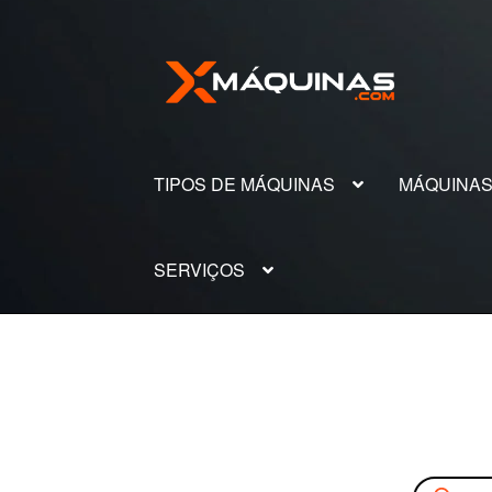
Pular
Pular
para
para
navegação
o
conteúdo
TIPOS DE MÁQUINAS
MÁQUINA
SERVIÇOS
Pesquisar