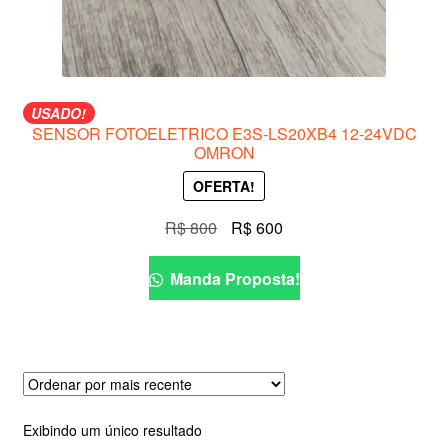
USADO!
SENSOR FOTOELETRICO E3S-LS20XB4 12-24VDC
OMRON
OFERTA!
O
O
R$
800
R$
600
preço
preço
original
atual
Manda Proposta!
era:
é:
R$ 800.
R$ 600.
Exibindo um único resultado