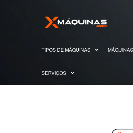
Pular
Pular
para
para
navegação
o
conteúdo
TIPOS DE MÁQUINAS
MÁQUINA
SERVIÇOS
Pesquisar