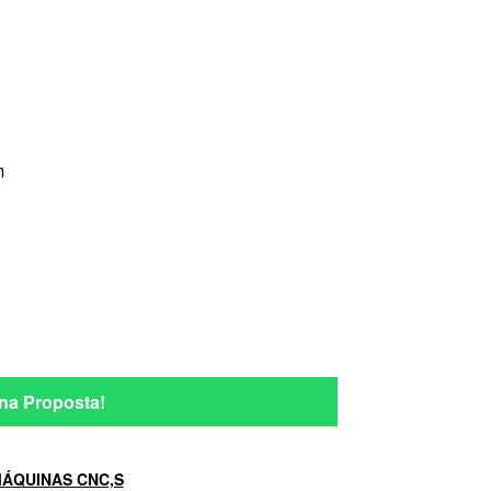
m
na Proposta!
ÁQUINAS CNC,S