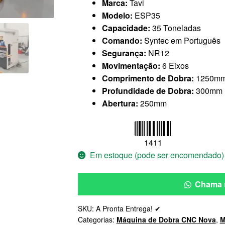
Marca:
Tavi
Modelo:
ESP35
Capacidade:
35 Toneladas
Comando:
Syntec em Português
Segurança:
NR12
Movimentação:
6 Eixos
Comprimento de Dobra:
1250m
Profundidade de Dobra:
300mm
Abertura:
250mm
1411
Em estoque (pode ser encomendado)
Chama 
SKU:
A Pronta Entrega! ✔
Categorias:
Máquina de Dobra CNC Nova
,
M