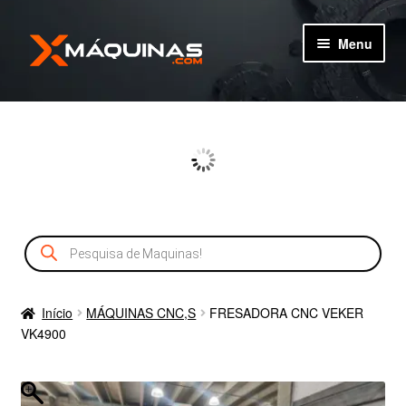
Pular
Pular
Menu
para
para
navegação
o
TIPOS DE MÁQUINAS
conteúdo
MÁQUINAS
MÁQUINAS NOVAS
Pesquisar
CADASTRO
produtos
SERVIÇOS
Início
MÁQUINAS CNC,S
FRESADORA CNC VEKER
VK4900