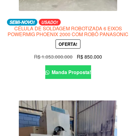
SEMI-NOVO!
USADO!
CÉLULA DE SOLDAGEM ROBOTIZADA 6 EIXOS
POWERMIG PHOENIX 2000 COM ROBÔ PANASONIC
OFERTA!
O
O
R$
1.053.000.000
R$
850.000
preço
preço
original
atual
Manda Proposta!
era:
é:
R$ 1.053.000.000.
R$ 850.000.