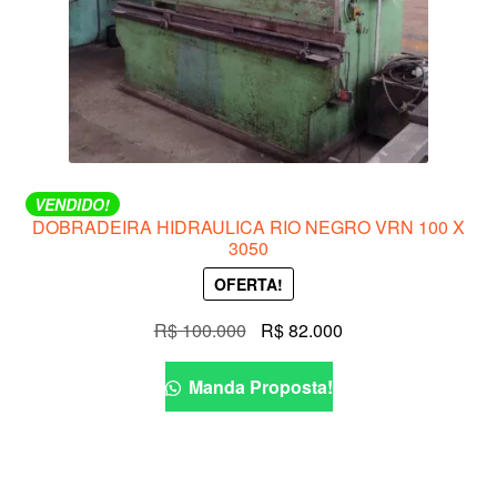
VENDIDO!
DOBRADEIRA HIDRAULICA RIO NEGRO VRN 100 X
3050
OFERTA!
O
O
R$
100.000
R$
82.000
preço
preço
original
atual
Manda Proposta!
era:
é:
R$ 100.000.
R$ 82.000.