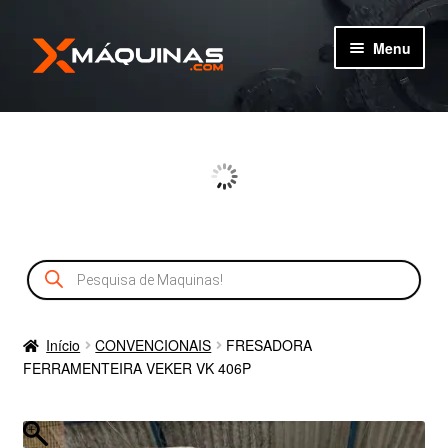
Pular
Pular
Menu
para
para
navegação
o
TIPOS DE MÁQUINAS
conteúdo
MÁQUINAS
MÁQUINAS NOVAS
Pesquisar
CADASTRO
produtos
SERVIÇOS
Início
CONVENCIONAIS
FRESADORA
FERRAMENTEIRA VEKER VK 406P