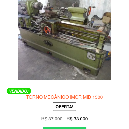
VENDIDO!
TORNO MECÂNICO IMOR MID 1500
OFERTA!
O
O
R$
37.000
R$
33.000
preço
preço