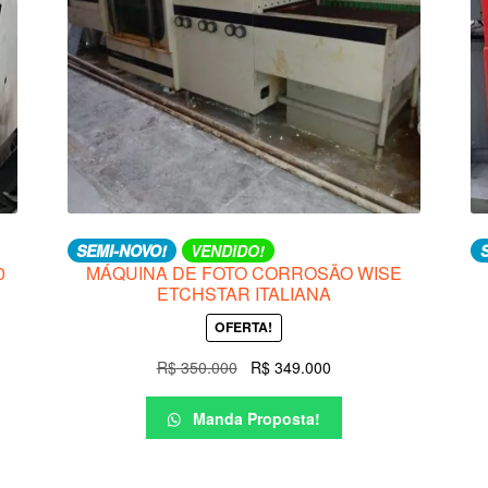
SEMI-NOVO!
VENDIDO!
0
MÁQUINA DE FOTO CORROSÃO WISE
ETCHSTAR ITALIANA
OFERTA!
O
O
R$
350.000
R$
349.000
preço
preço
original
atual
Manda Proposta!
era:
é:
R$ 350.000.
R$ 349.000.