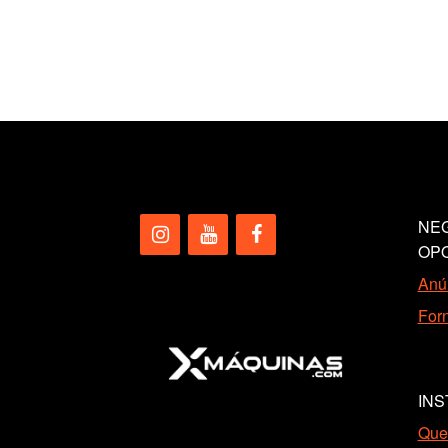
NEG
OP
Anún
Forn
INS
Que