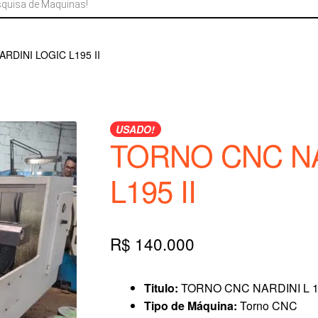
RDINI LOGIC L195 II
USADO!
TORNO CNC NA
L195 II
R$
140.000
Titulo:
TORNO CNC NARDINI L 
Tipo de Máquina:
Torno CNC