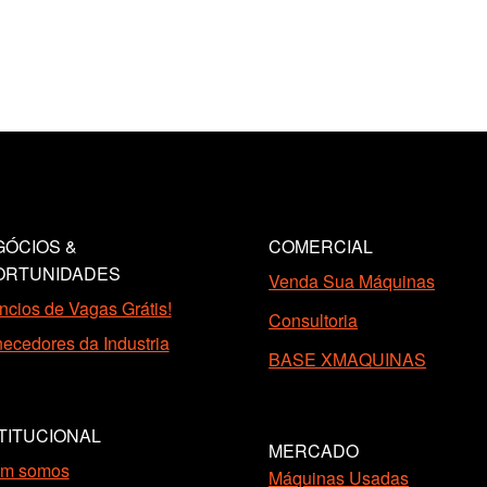
ÓCIOS &
COMERCIAL
ORTUNIDADES
Venda Sua Máquinas
cios de Vagas Grátis!
Consultoria
ecedores da Industria
BASE XMAQUINAS
TITUCIONAL
MERCADO
m somos
Máquinas Usadas