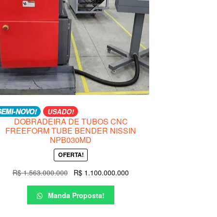
SEMI-NOVO!
USADO!
DOBRADEIRA DE TUBOS CNC
FREEFORM TUBE BENDER NISSIN
NPB030MD
OFERTA!
O
O
R$
1.563.000.000
R$
1.100.000.000
preço
preço
original
atual
Manda Proposta!
era:
é:
R$ 1.563.000.000.
R$ 1.100.000.000.