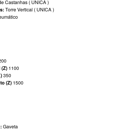
de Castanhas ( UNICA )
as:
Torre Vertical ( UNICA )
eumático
200
 (Z)
1100
X)
350
o (Z)
1500
o:
Gaveta