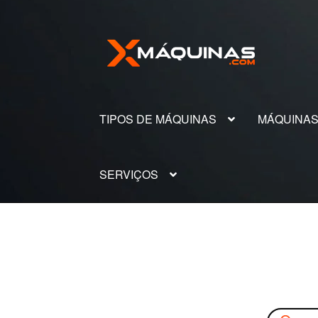
Pular
Pular
para
para
navegação
o
conteúdo
TIPOS DE MÁQUINAS
MÁQUINA
SERVIÇOS
Pesquisar