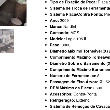
Tipo de Fixação de Peça:
Placa 
Sistema de Troca de Ferrament
Sistema Placa/Contra Ponta:
Pn
Ano:
2009
Marca:
Nardini
Comando:
MCS
Modelo:
Logic 195 II
Peso:
3000
Diâmetro Máximo Torneável (X)
Comprimento Máximo Torneável
Diâmetro Sobre o Barramento (
Comprimento Máximo Barrament
Numero de Ferramentas:
8
Passagem do Eixo Árvore Ø :
52
RPM Máximo da Placa:
3500
Acessórios:
Contra-Ponta
Refrigeração:
Externo
Sistema de Remoção de Cavac