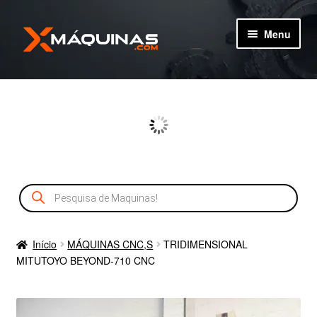
Pular
Pular
Menu
para
para
navegação
o
TIPOS DE MÁQUINAS
conteúdo
MÁQUINAS
MÁQUINAS NOVAS
Pesquisar
CADASTRO
produtos
SERVIÇOS
Início
MÁQUINAS CNC,S
TRIDIMENSIONAL
MITUTOYO BEYOND-710 CNC