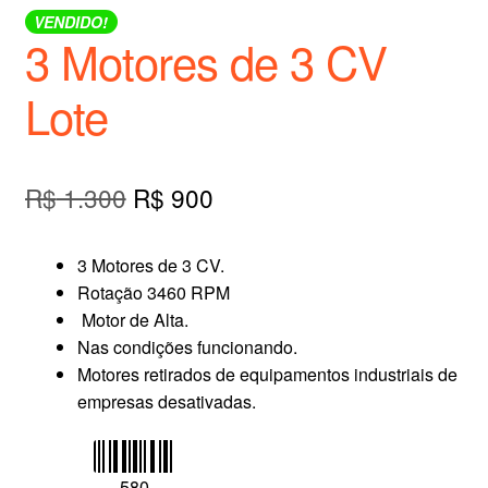
VENDIDO!
3 Motores de 3 CV
Lote
O
O
R$
1.300
R$
900
preço
preço
3 Motores de 3 CV.
original
atual
Rotação 3460 RPM
era:
é:
Motor de Alta.
Nas condições funcionando.
R$ 1.300.
R$ 900.
Motores retirados de equipamentos industriais de
empresas desativadas.
580