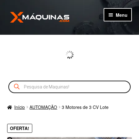
Pular
Pular
Menu
para
para
navegação
o
TIPOS DE MÁQUINAS
conteúdo
MÁQUINAS
MÁQUINAS NOVAS
Pesquisar
CADASTRO
produtos
SERVIÇOS
Início
AUTOMAÇÃO
3 Motores de 3 CV Lote
OFERTA!