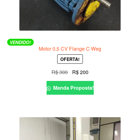
VENDIDO!
Motor 0,5 CV Flange C Weg
OFERTA!
O
O
R$
300
R$
200
preço
preço
original
atual
Manda Proposta!
era:
é:
R$ 300.
R$ 200.