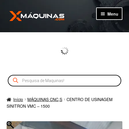
Pular
Pular
Menu
para
para
navegação
o
TIPOS DE MÁQUINAS
conteúdo
MÁQUINAS
MÁQUINAS NOVAS
Pesquisar
CADASTRO
produtos
SERVIÇOS
Início
MÁQUINAS CNC,S
CENTRO DE USINAGEM
SINITRON VMC – 1500