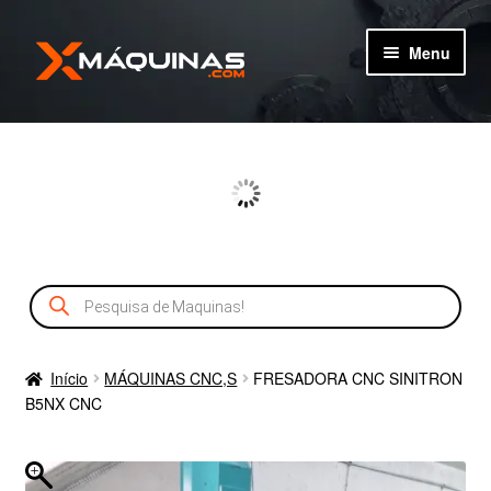
Pular
Pular
Menu
para
para
navegação
o
TIPOS DE MÁQUINAS
conteúdo
MÁQUINAS
MÁQUINAS NOVAS
Pesquisar
CADASTRO
produtos
SERVIÇOS
Início
MÁQUINAS CNC,S
FRESADORA CNC SINITRON
B5NX CNC