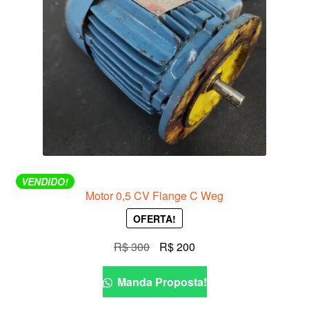
VENDIDO!
Motor 0,5 CV Flange C Weg
OFERTA!
O
O
R$
300
R$
200
preço
preço
original
atual
Manda Proposta!
era:
é: