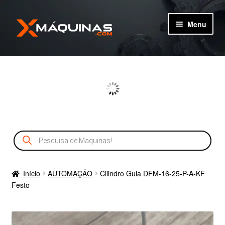
Pular
Pular
Menu
para
para
navegação
o
TIPOS DE MÁQUINAS
conteúdo
MÁQUINAS
MÁQUINAS NOVAS
Pesquisar
CADASTRO
produtos
SERVIÇOS
Início
AUTOMAÇÃO
Cilindro Guia DFM-16-25-P-A-KF
Festo