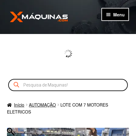
Pular
Pular
Menu
para
para
navegação
o
TIPOS DE MÁQUINAS
conteúdo
MÁQUINAS
MÁQUINAS NOVAS
Pesquisar
CADASTRO
produtos
SERVIÇOS
Início
AUTOMAÇÃO
LOTE COM 7 MOTORES
ELETRICOS