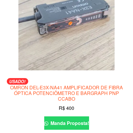
USADO!
OMRON DEL-E3X-NA41 AMPLIFICADOR DE FIBRA
ÓPTICA POTENCIÔMETRO E BARGRAPH PNP
CCABO
R$
400
Manda Proposta!