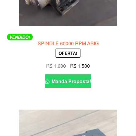
VENDIDO!
SPINDLE 60000 RPM ABIG
OFERTA!
O
O
R$
1.600
R$
1.500
preço
preço
original
atual
Manda Proposta!
era:
é:
R$ 1.600.
R$ 1.500.