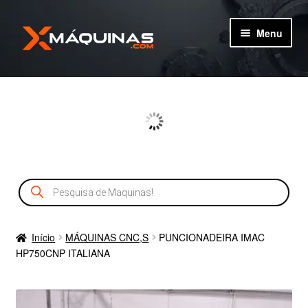
Pular
Pular
Menu
para
para
navegação
o
TIPOS DE MÁQUINAS
conteúdo
MÁQUINAS
MÁQUINAS NOVAS
Pesquisar
CADASTRO
produtos
SERVIÇOS
Início
MÁQUINAS CNC,S
PUNCIONADEIRA IMAC
HP750CNP ITALIANA