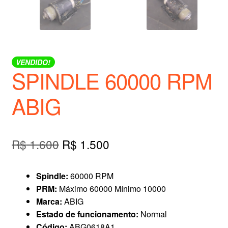
VENDIDO!
SPINDLE 60000 RPM
ABIG
O
O
R$
1.600
R$
1.500
preço
preço
Spindle:
60000 RPM
original
atual
PRM:
Máximo 60000 Mínimo 10000
era:
é:
Marca:
ABIG
Estado de funcionamento:
Normal
R$ 1.600.
R$ 1.500.
Código:
ABG0618A1