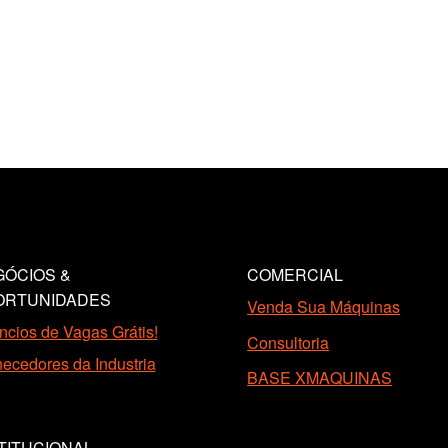
.000.
ÓCIOS &
COMERCIAL
ORTUNIDADES
Venda Sua Máquinas
cios de Vagas Grátis!
Consultoria
ecedores da Industria
BASE XMAQUINAS
TITUCIONAL