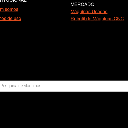
MERCADO
m somos
Máquinas Usadas
mos de uso
Retrofit de Máquinas CNC
ar
s