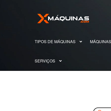
Pular
Pular
para
para
navegação
o
conteúdo
TIPOS DE MÁQUINAS
MÁQUINA
SERVIÇOS
Pesquisar