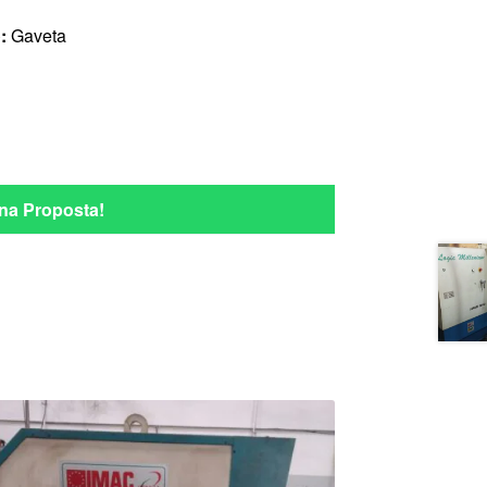
o:
Gaveta
na Proposta!