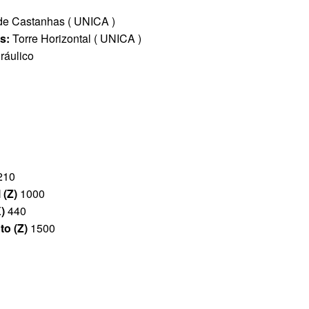
de Castanhas ( UNICA )
as:
Torre Horizontal ( UNICA )
ráulico
210
 (Z)
1000
X)
440
o (Z)
1500